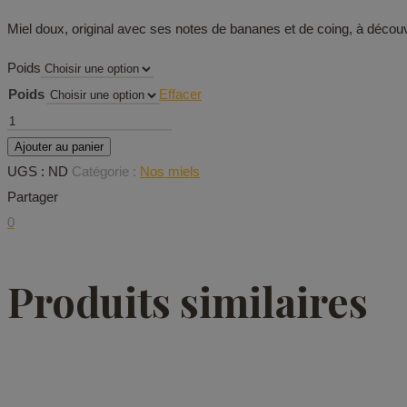
Miel doux, original avec ses notes de bananes et de coing, à découv
Poids
Poids
Effacer
quantité
de
Ajouter au panier
Miel
UGS :
ND
Catégorie :
Nos miels
de
Partager
Bourdaine
0
Produits similaires