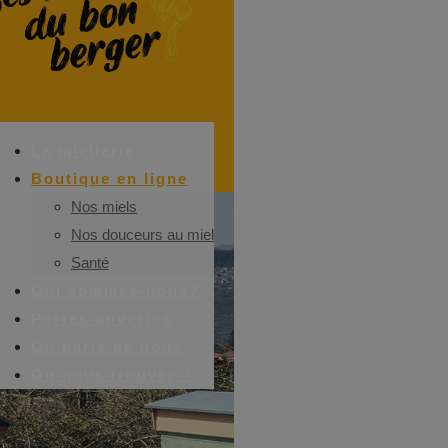
La miellerie
Boutique en ligne
Nos miels
Nos douceurs au miel
Santé
Qui sommes-nous?
Portes ouvertes
On parle de nous
Ou nous trouver ?